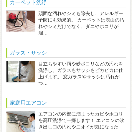
カーペット洗浄
頑固な汚れやシミも除去し、アレルギー
予防にも効果的。 カーペットは表面の汚
れやシミだけでなく、ダニやホコリが
溜…
ガラス・サッシ
目立ちやすい雨や砂ボコリなどの汚れを
洗浄し、ガラスもサッシもピカピカに仕
上げます。 窓ガラスやサッシは汚れが
つ…
家庭用エアコン
エアコンの内部に溜まったカビやホコリ
を高圧洗浄で一掃します！ エアコンの吹
き出し口の汚れやニオイが気になった