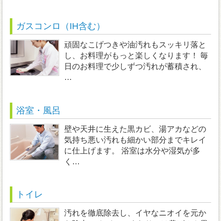
ガスコンロ（IH含む）
頑固なこげつきや油汚れもスッキリ落と
し、お料理がもっと楽しくなります！ 毎
日のお料理で少しずつ汚れが蓄積され、
…
浴室・風呂
壁や天井に生えた黒カビ、湯アカなどの
気持ち悪い汚れも細かい部分までキレイ
に仕上げます。 浴室は水分や湿気が多
く…
トイレ
汚れを徹底除去し、イヤなニオイを元か