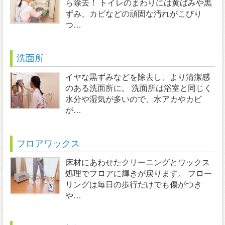
ら除去！ トイレのまわりには黄ばみや黒
ずみ、カビなどの頑固な汚れがこびり
つ…
洗面所
イヤな黒ずみなどを除去し、より清潔感
のある洗面所に。 洗面所は浴室と同じく
水分や湿気が多いので、水アカやカビ
が…
フロアワックス
床材にあわせたクリーニングとワックス
処理でフロアに輝きが戻ります。 フロー
リングは毎日の歩行だけでも傷がつき
や…