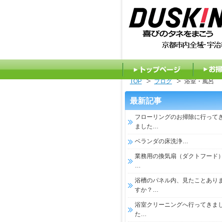
TOP
ブログ
浴室・風呂
トップページ
お掃
最新記事
フローリングのお掃除に行って
ました…
ベランダの床洗浄…
業務用の換気扇（ダクトフード
…
浴槽のパネル内、見たことあり
すか？…
浴室クリーニングへ行ってきま
た…