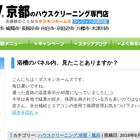
除メニュー
キャンペーン
スタッフブログ
よくある
浴槽のパネル内、見たことありますか？
き
こんにちは！ダスキンホームズです。
毎日暑いですね。
通った道路の温度表示が40度になっていました(;_;)
）
今年は各地で猛暑が続き、体調を崩されている方も多いのではな
皆さん、水分補給とエアコンの使用で体調管理お気をつけ下さい
続きを読む »
ま
し
カテゴリー:
ハウスクリーニング
,
浴室・風呂
| 投稿日: 2018年8