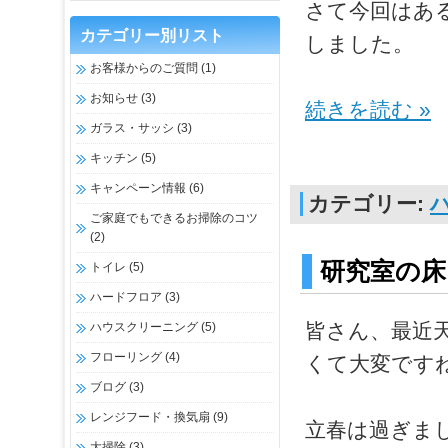
さて今回はあ
カテゴリー別リスト
しました。
お客様からのご質問
(1)
お知らせ
(3)
続きを読む »
ガラス・サッシ
(3)
キッチン
(5)
キャンペーン情報
(6)
カテゴリー:
ご家庭でもできるお掃除のコツ
(2)
研究室の
トイレ
(5)
ハードフロア
(3)
皆さん、最近
ハウスクリーニング
(5)
フローリング
(4)
くて大変です
ブログ
(3)
レンジフード・換気扇
(9)
立春は過ぎま
大掃除
(3)