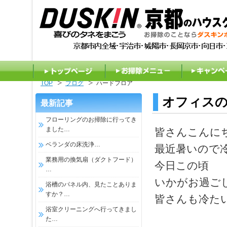
TOP
ブログ
ハードフロア
トップページ
お掃除メニュー
キャンペ
オフィス
最新記事
フローリングのお掃除に行ってき
ました…
皆さんこんに
ベランダの床洗浄…
最近暑いので
業務用の換気扇（ダクトフード）
今日この頃
…
いかがお過ご
浴槽のパネル内、見たことありま
すか？…
皆さんも冷た
浴室クリーニングへ行ってきまし
た…