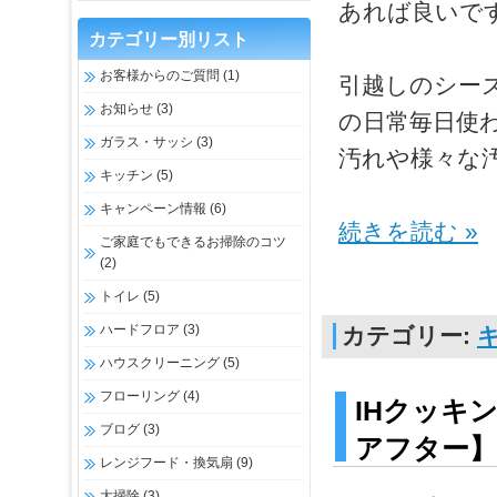
あれば良いで
カテゴリー別リスト
お客様からのご質問
(1)
引越しのシー
お知らせ
(3)
の日常毎日使
ガラス・サッシ
(3)
汚れや様々な
キッチン
(5)
キャンペーン情報
(6)
続きを読む »
ご家庭でもできるお掃除のコツ
(2)
トイレ
(5)
ハードフロア
(3)
カテゴリー:
ハウスクリーニング
(5)
フローリング
(4)
IHクッキ
ブログ
(3)
アフター】
レンジフード・換気扇
(9)
大掃除
(3)