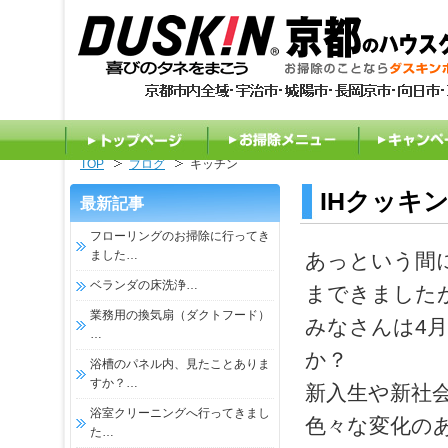
TOP
ブログ
キッチン
トップページ
お掃除メニュー
キャンペ
IHクッキ
最新記事
フローリングのお掃除に行ってき
ました…
あっという間
ベランダの床洗浄…
まできました
業務用の換気扇（ダクトフード）
みなさんは4
…
か？
浴槽のパネル内、見たことありま
すか？…
新入生や新社
浴室クリーニングへ行ってきまし
色々な変化の
た…